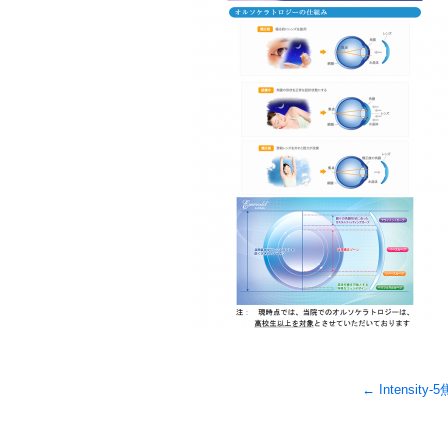
←
Intensit